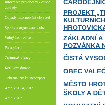
ČARODEJNIC
Informace pro občany - osobní
doklady
PROJEKT „T
Odpady informování obyvatel
KULTURNÍCH
HROTOVICKA
Spolky a organizace v obci
ZÁKLADNÍ A
Volný čas a zábava
POZVÁNKA N
Fotogalerie
ČISTÁ VYSO
Zajímavé odkazy
Kotlíkové dotace
OBEC VALEČ
Ochrana, rizika, nebezpečí
MĚSTO HROT
Archív 2014, 2015
ŠKOLY A DĚ
Archív 2021