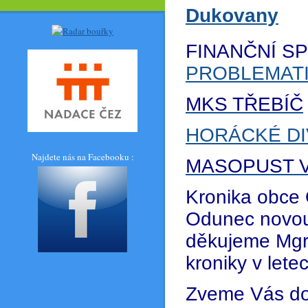
Dukovany
FINANČNÍ S
PROBLEMATI
MKS TŘEBÍČ
HORÁCKÉ DI
Najdete nás na Facebooku :
MASOPUST V
Kronika obce
Odunec novou
děkujeme Mgr.
kroniky v let
Zveme Vás do