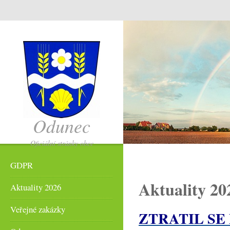
Odunec
Oficiální stránky obce
Odunec
GDPR
Aktuality 20
Aktuality 2026
Veřejné zakázky
ZTRATIL SE