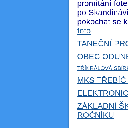
promítání fot
po Skandinávii
pokochat se k
foto
TANEČNÍ PR
OBEC ODUNE
TŘÍKRÁLOVÁ SBÍR
MKS TŘEBÍ
ELEKTRONIC
ZÁKLADNÍ ŠK
ROČNÍKU