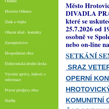
Odunec
Město Hrotovic
Historie Odunce
DIVADLA PRAH
které se uskut
Znak a vlajka
25.7.2026 od 1
Obecní úřad - kontakty
osobně ve Spol
nebo on-line n
Zastupitelstvo
Hospodaření obce
SETKÁNÍ SE
Elektronická úřední deska
SRAZ VETER
Výroční zprávy, žádosti o
OPERNÍ KONC
informace
HROTOVICK
Právní předpisy obce
KOMUNITNÍ 
Služby