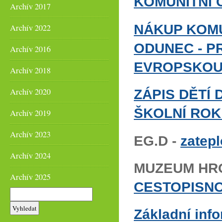
KOMUNITNÍ 
Archív 2017
NÁKUP KOMU
Archív 2022
ODUNEC - 
Archív 2016
EVROPSKOU 
Archív 2018
Archív 2020
ZÁPIS DĚTÍ
ŠKOLNÍ ROK 
Archív 2019
Archív 2023
EG.D -
zatep
Archív 2024
MUZEUM HR
Archív 2025
CESTOPISN
Základní inf