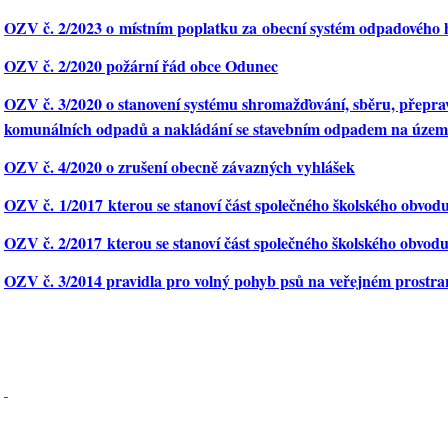
OZV č. 2/2023 o místním poplatku za obecní systém odpadového 
OZV č. 2/2020 požární řád obce Odunec
OZV č. 3/2020 o stanovení systému shromažďování, sběru, přeprav
komunálních odpadů a nakládání se stavebním odpadem na územ
OZV č. 4/2020 o zrušení obecně závazných vyhlášek
OZV č. 1/2017
kterou se stanoví část společného školského obvod
OZV č. 2/2017
kterou se stanoví část společného školského obvod
OZV č. 3/2014 pravidla pro volný pohyb psů na veřejném prostra