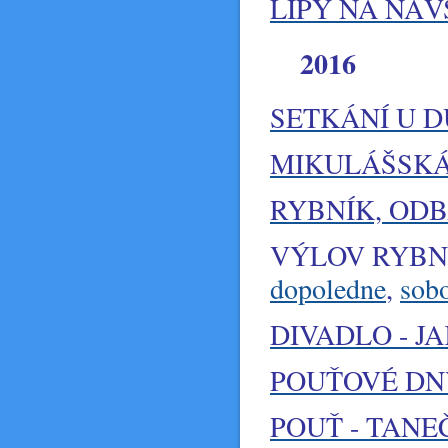
LÍPY NA NÁV
2016
SETKÁNÍ U DU
MIKULÁŠSKÁ 
RYBNÍK, OD
VÝLOV RYBNÍ
dopoledne
,
sobo
DIVADLO - J
POUŤOVÉ DNY 
POUŤ - TANEČ