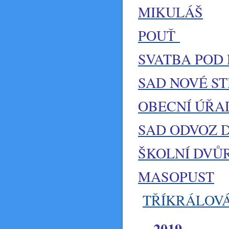
MIKULÁŠ
POUŤ
SVATBA POD
SAD NOVÉ S
OBECNÍ ÚŘA
SAD ODVOZ 
ŠKOLNÍ DVŮ
MASOPUST
TŘÍKRÁLOVÁ
2019