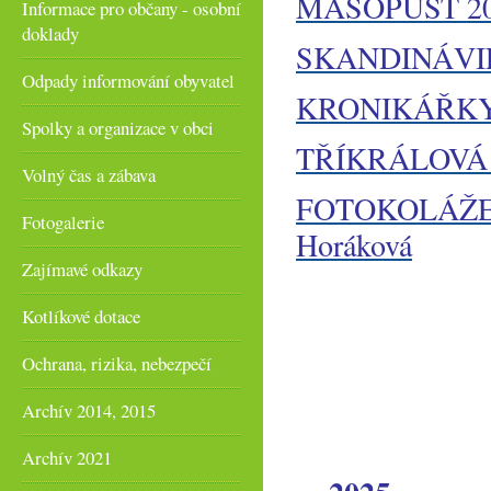
MASOPUST 2
Informace pro občany - osobní
doklady
SKANDINÁVI
Odpady informování obyvatel
KRONIKÁŘK
Spolky a organizace v obci
TŘÍKRÁLOVÁ
Volný čas a zábava
FOTOKOLÁŽE O
Fotogalerie
Horáková
Zajímavé odkazy
Kotlíkové dotace
Ochrana, rizika, nebezpečí
Archív 2014, 2015
Archív 2021