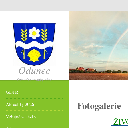
Odunec
Oficiální stránky obce
Odunec
GDPR
Fotogalerie
Aktuality 2026
Veřejné zakázky
ŽIV