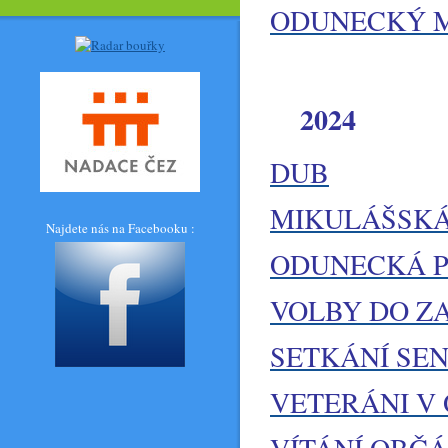
ODUNECKÝ 
2024
DUB
MIKULÁŠSK
Najdete nás na Facebooku :
ODUNECKÁ POU
VOLBY DO Z
SETKÁNÍ SE
VETERÁNI V