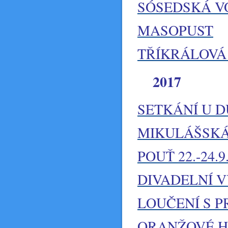
SÓSEDSKÁ 
MASOPUST
TŘÍKRÁLOVÁ
2017
SETKÁNÍ U 
MIKULÁŠSKÁ
POUŤ 22.-24.9
DIVADELNÍ 
LOUČENÍ S 
ORANŽOVÉ H