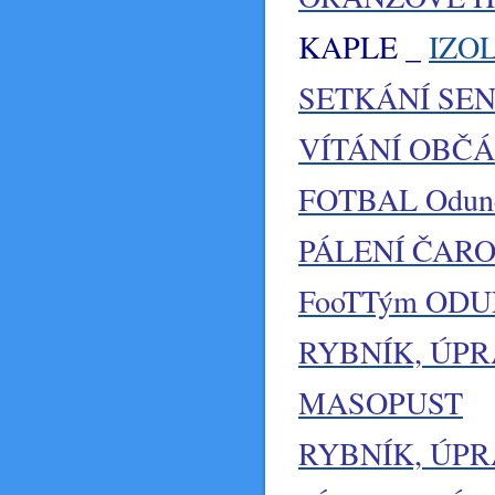
KAPLE _
IZO
SETKÁNÍ SE
VÍTÁNÍ OBČ
FOTBAL Odunec
PÁLENÍ ČARO
FooTTým OD
RYBNÍK, ÚP
MASOPUST
RYBNÍK, ÚP