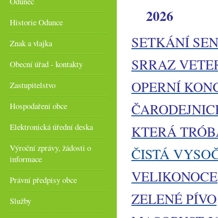
Odunec
2026
Historie Odunce
SETKÁNÍ SE
Znak a vlajka
SRRAZ VETE
Obecní úřad - kontakty
OPERNÍ KON
Zastupitelstvo
ČARODEJNIC
Hospodaření obce
Elektronická úřední deska
KTERÁ TRÓB
Výroční zprávy, žádosti o
ČISTÁ VYSO
informace
VELIKONOCE
Právní předpisy obce
ZELENÉ PÍVO
Služby