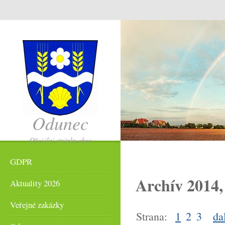
Odunec
Oficiální stránky obce
Odunec
GDPR
Archív 2014
Aktuality 2026
Veřejné zakázky
Strana:
1
2
3
da