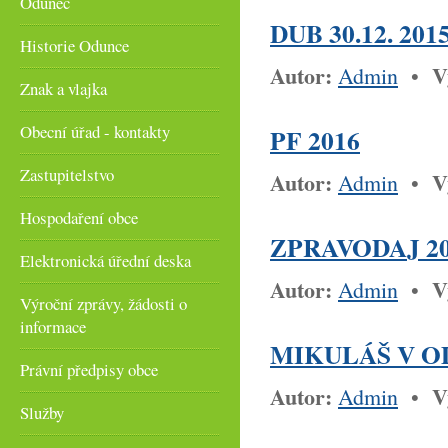
Odunec
DUB 30.12. 201
Historie Odunce
Autor:
V
Admin
•
Znak a vlajka
Obecní úřad - kontakty
PF 2016
Zastupitelstvo
Autor:
V
Admin
•
Hospodaření obce
ZPRAVODAJ 2
Elektronická úřední deska
Autor:
V
Admin
•
Výroční zprávy, žádosti o
informace
MIKULÁŠ V O
Právní předpisy obce
Autor:
V
Admin
•
Služby