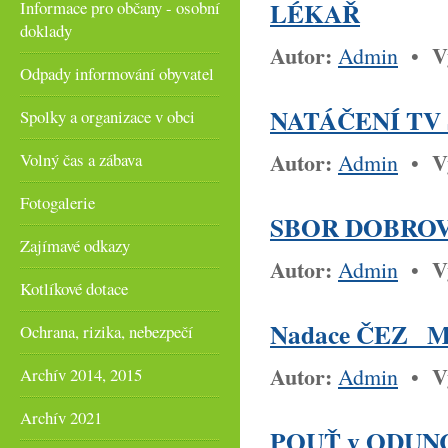
LÉKAŘ
Informace pro občany - osobní
doklady
Autor:
V
Admin
•
Odpady informování obyvatel
NATÁČENÍ TV
Spolky a organizace v obci
Autor:
V
Admin
•
Volný čas a zábava
Fotogalerie
SBOR DOBRO
Zajímavé odkazy
Autor:
V
Admin
•
Kotlíkové dotace
Nadace ČEZ 
Ochrana, rizika, nebezpečí
Autor:
V
Admin
•
Archív 2014, 2015
Archív 2021
POUŤ v ODUNCI 