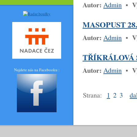
Autor:
V
Admin
•
MASOPUST 28.
Autor:
V
Admin
•
TŘÍKRÁLOVÁ S
Autor:
V
Admin
•
Najdete nás na Facebooku :
Strana:
1
2
3
da