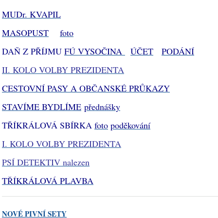
MUDr. KVAPIL
MASOPUST
foto
DAŇ Z PŘÍJMU
FÚ VYSOČINA
ÚČET
PODÁNÍ
II. KOLO VOLBY PREZIDENTA
CESTOVNÍ PASY A OBČANSKÉ PRŮKAZY
STAVÍME BYDLÍME
přednášky
TŘÍKRÁLOVÁ SBÍRKA
foto
poděkování
I. KOLO VOLBY PREZIDENTA
PSÍ DETEKTIV nalezen
TŘÍKRÁLOVÁ PLAVBA
NOVÉ PIVNÍ SETY