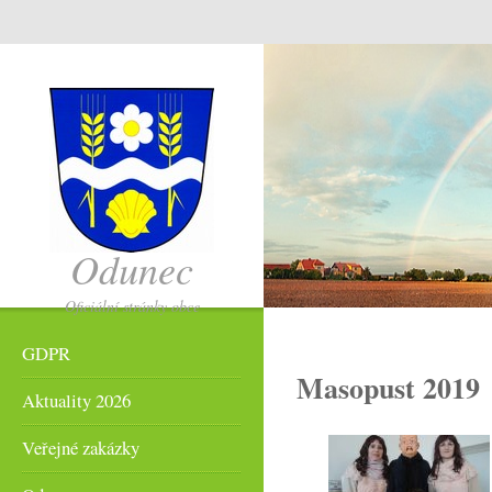
Odunec
Oficiální stránky obce
Odunec
GDPR
Masopust 2019
Aktuality 2026
Veřejné zakázky