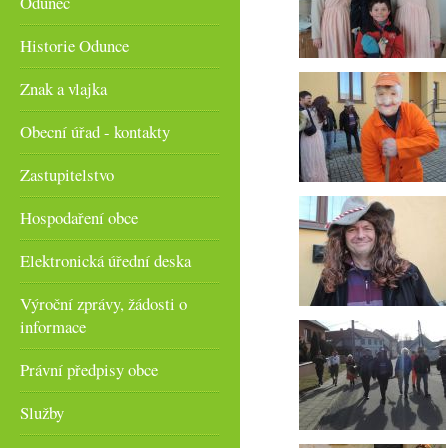
Odunec
Historie Odunce
Znak a vlajka
Obecní úřad - kontakty
Zastupitelstvo
Hospodaření obce
Elektronická úřední deska
Výroční zprávy, žádosti o
informace
Právní předpisy obce
Služby