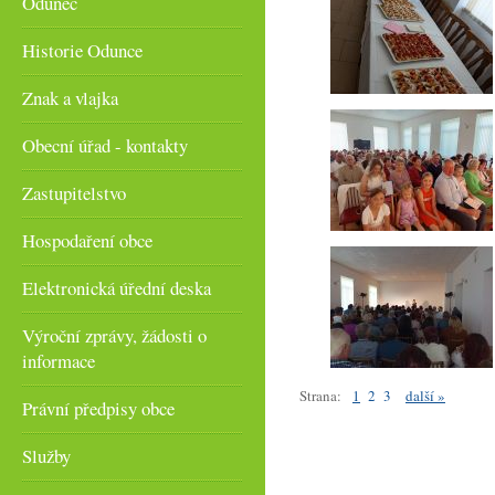
Odunec
Historie Odunce
Znak a vlajka
Obecní úřad - kontakty
Zastupitelstvo
Hospodaření obce
Elektronická úřední deska
Výroční zprávy, žádosti o
informace
Strana:
1
2
3
další »
Právní předpisy obce
Služby