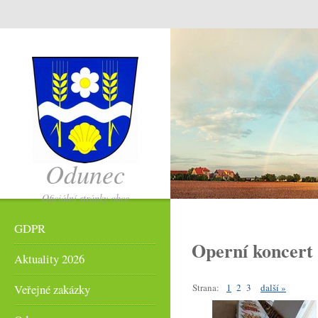
Odunec
Oficiální stránky obce
Odunec
GDPR
Operní koncert
Aktuality 2026
Strana:
1
2
3
další »
Veřejné zakázky